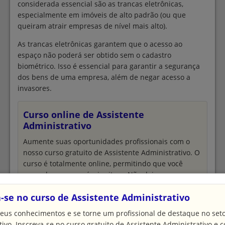
considerada essencial são as trancas eletrônicas,
especialmente em imóveis de alto padrão (ou que
queiram atrair empresas de nível mais alto).
As trancas eletrônicas garantem que o acesso ao
espaço não poderá ser obtido sem o cadastro
biométrico. Isso é essencial para garantir a segurança
dos bens de uma empresa, além de negar acesso a
invasores.
Curso online de Assistente
Administrativo
Aumente suas oportunidades profissionais com o
nosso curso gratuito de Assistente Administrativo. O
curso é totalmente online, permitindo que você
aprenda no seu próprio ritmo. Não deixe passar
essa chance!
-se no curso de Assistente Administrativo
Matricule-se
eus conhecimentos e se torne um profissional de destaque no set
Além disso, algumas empresas de hotelaria estão
tivo. Inscreva-se no curso gratuito de Assistente Administrativo e