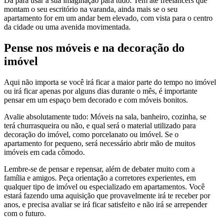
Dá para usar a sua imaginação para tudo. Tem até freelancers que
montam o seu escritório na varanda, ainda mais se o seu
apartamento for em um andar bem elevado, com vista para o centro
da cidade ou uma avenida movimentada.
Pense nos móveis e na decoração do
imóvel
Aqui não importa se você irá ficar a maior parte do tempo no imóvel
ou irá ficar apenas por alguns dias durante o mês, é importante
pensar em um espaço bem decorado e com móveis bonitos.
Avalie absolutamente tudo: Móveis na sala, banheiro, cozinha, se
terá churrasqueira ou não, e qual será o material utilizado para
decoração do imóvel, como porcelanato ou imóvel. Se o
apartamento for pequeno, será necessário abrir mão de muitos
imóveis em cada cômodo.
Lembre-se de pensar e repensar, além de debater muito com a
família e amigos. Peça orientação a corretores experientes, em
qualquer tipo de imóvel ou especializado em apartamentos. Você
estará fazendo uma aquisição que provavelmente irá te receber por
anos, e precisa avaliar se irá ficar satisfeito e não irá se arrepender
com o futuro.