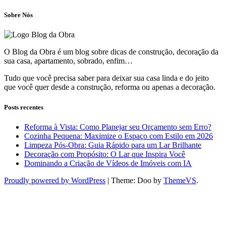
Sobre Nós
O Blog da Obra é um blog sobre dicas de construção, decoração da
sua casa, apartamento, sobrado, enfim…
Tudo que você precisa saber para deixar sua casa linda e do jeito
que você quer desde a construção, reforma ou apenas a decoração.
Posts recentes
Reforma à Vista: Como Planejar seu Orçamento sem Erro?
Cozinha Pequena: Maximize o Espaço com Estilo em 2026
Limpeza Pós-Obra: Guia Rápido para um Lar Brilhante
Decoração com Propósito: O Lar que Inspira Você
Dominando a Criação de Vídeos de Imóveis com IA
Proudly powered by WordPress
|
Theme: Doo by
ThemeVS
.