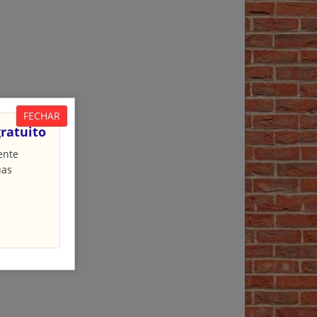
FECHAR
ratuito
ente
uas