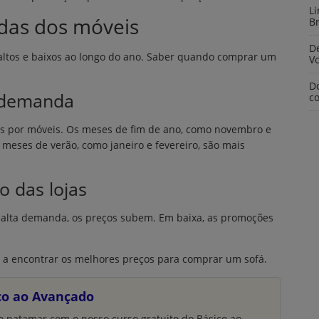
L
ndas dos móveis
Br
De
 altos e baixos ao longo do ano. Saber quando comprar um
V
D
a demanda
c
s por móveis. Os meses de fim de ano, como novembro e
meses de verão, como janeiro e fevereiro, são mais
o das lojas
 alta demanda, os preços subem. Em baixa, as promoções
a a encontrar os melhores preços para comprar um sofá.
ico ao Avançado
o patamar com o nosso curso gratuito do Básico ao