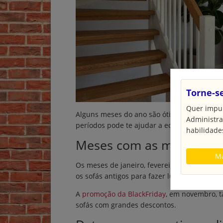
Torne-s
Quer impul
Alguns meses do ano são ótimos para encontr
Administra
períodos pode te ajudar a economizar muito
habilidades
Meses com as melhores o
Ma
Os meses de janeiro, fevereiro e março são 
os sofás antigos para fazer lugar nos novos.
A
promoção da BlackFriday
, em novembro, 
sofás com grandes descontos.