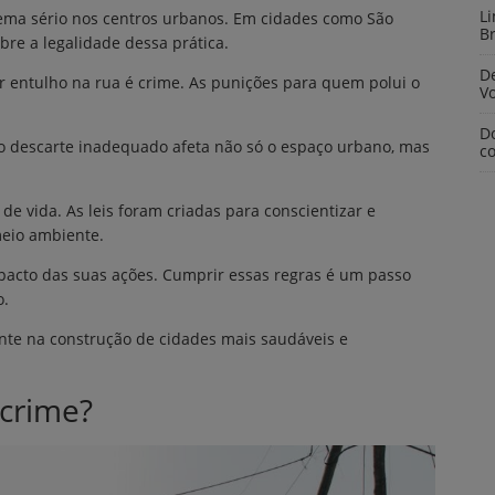
L
lema sério nos centros urbanos. Em cidades como São
Br
bre a legalidade dessa prática.
De
gar entulho na rua é crime. As punições para quem polui o
V
D
e o descarte inadequado afeta não só o espaço urbano, mas
c
e vida. As leis foram criadas para conscientizar e
meio ambiente.
pacto das suas ações. Cumprir essas regras é um passo
o.
nte na construção de cidades mais saudáveis e
 crime?