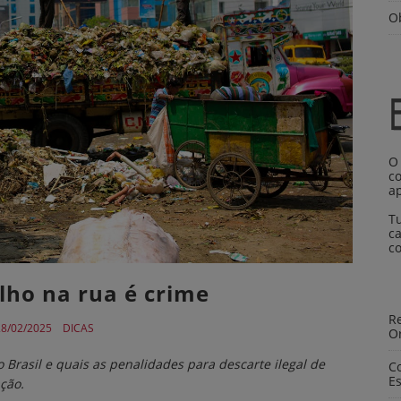
O
O
co
a
T
ca
c
lho na rua é crime
Re
8/02/2025
DICAS
O
 Brasil e quais as penalidades para descarte ilegal de
C
Es
ação.