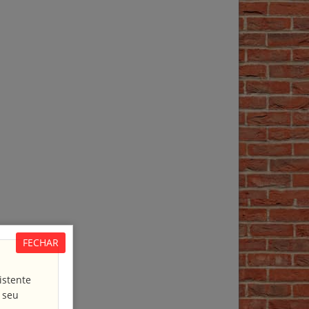
FECHAR
istente
 seu