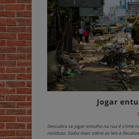
Jogar entu
2
Descubra se jogar entulho na rua é crime no
resíduos. Saiba mais sobre as leis e fiscaliz