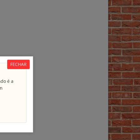
FECHAR
ado é a
em