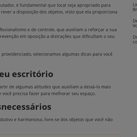
L
dor, é fundamental que local seja apropriado para
Br
rever a disposição dos objetos, visto que ela proporciona
De
V
issionalismo e de controle, que auxiliam a reforçar a sua
prevenção em oposição a distrações que dificultam o seu
D
c
ais providenciado, selecionamos algumas dicas para você
eu escritório
partir de algumas atitudes que auxiliam a deixá-lo mais
ue você precisa fazer para melhorar seu espaço.
snecessários
odutivo e harmonioso, livre-se dos objetos que você não