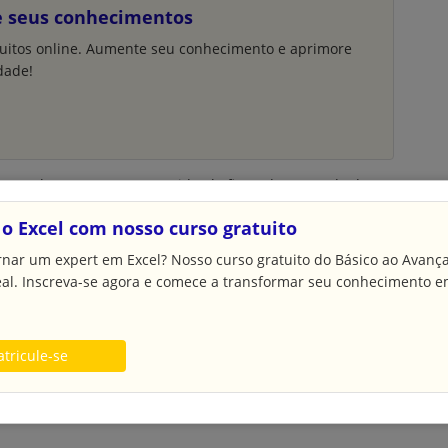
e seus conhecimentos
uitos online. Aumente seu conhecimento e aprimore
dade!
a no sala para que em seguida ele fique desocupado da
o Excel com nosso curso gratuito
vado para seu trabalho
rnar um expert em Excel? Nosso curso gratuito do Básico ao Avanç
eal. Inscreva-se agora e comece a transformar seu conhecimento 
local de trabalho é deixar apenas o que realmente
nciais, um local para armazenar os seus itens pessoais e
tricule-se
s