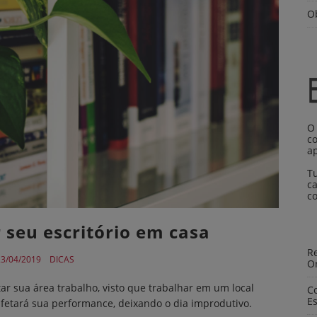
O
O
co
a
T
ca
c
seu escritório em casa
Re
3/04/2019
DICAS
O
r sua área trabalho, visto que trabalhar em um local
C
Es
fetará sua performance, deixando o dia improdutivo.